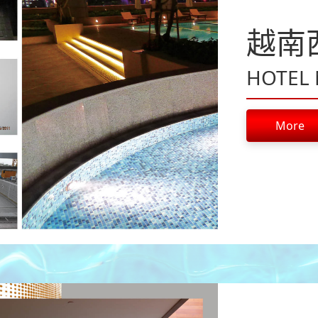
越南
HOTEL 
More