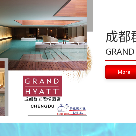
成都
GRAND
More